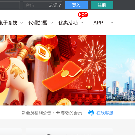
忘记？
电子竞技
代理加盟
优惠活动
APP
新会员福利公告：📢 尊敬的会员： 🚨🚨重磅！重磅！史无前例新
在线客服