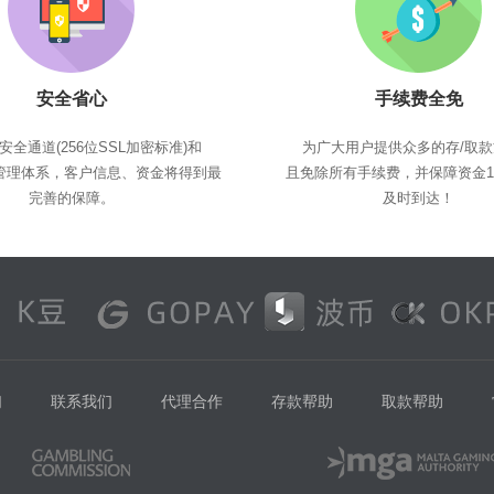
安全省心
手续费全免
安全通道(256位SSL加密标准)和
为广大用户提供众多的存/取
管理体系，客户信息、资金将得到最
且免除所有手续费，并保障资金1
完善的保障。
及时到达！
们
联系我们
代理合作
存款帮助
取款帮助