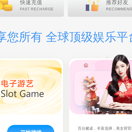
快速充值
推荐好友
FAST RECHARGE
RECOMMEND
享您所有 全球顶级娱乐
百台赌桌，丰富选择，美女荷官